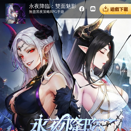
永夜降臨：雙面魅影
無盡黑夜策略RPG手遊